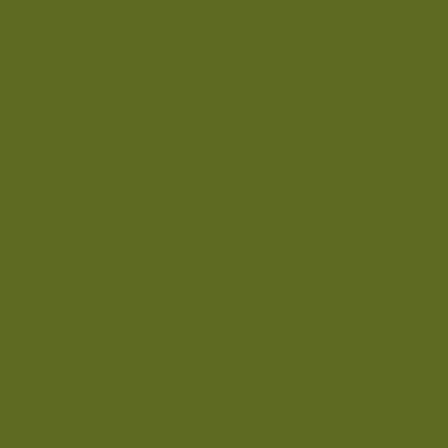
Spa & Bienestar
Gastronomia
Ofertas Especiales
Nuestro Viaje
Prensa
Contacto
Ubicación
Talento
RESERVAS
reservations.madrid@nomadetemple.com
+34 910 37 03 98
RECEPCIÓN
madrid@nomadetemple.com
+34 971 370 398
UBICACIÓN
Gran Vía, 11, 28013 Madrid, España