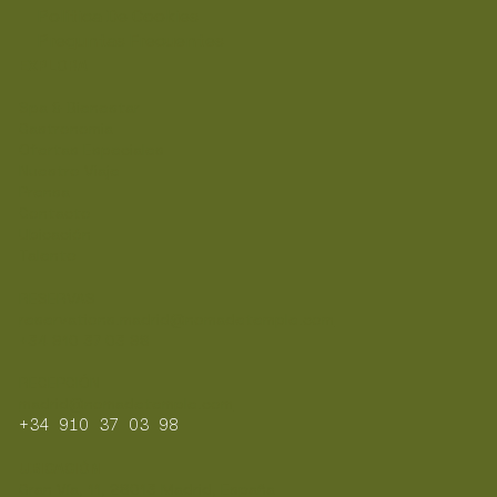
Política De Cookies
Preguntas Frecuentes
EXPLORA
Spa & Bienestar
Gastronomia
Ofertas Especiales
Nuestro Viaje
Prensa
Contacto
Ubicación
Talento
RESERVAS
reservations.madrid@nomadetemple.com
+34 910 37 03 98
RECEPCIÓN
madrid@nomadetemple.com
+34
910 37 03 98
UBICACIÓN
Gran Vía, 11, 28013 Madrid, España