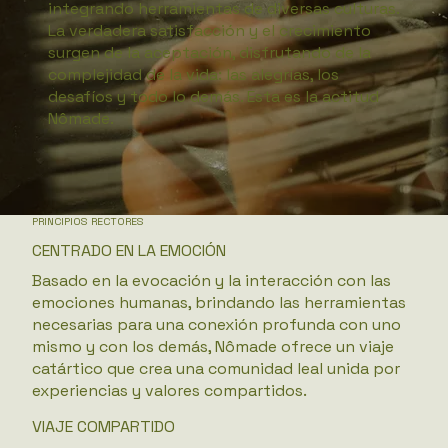
integrando herramientas de diversas culturas.
La verdadera satisfacción y el crecimiento
surgen de la aceptación, disfrutando de la
complejidad de la vida: las alegrías, los
desafíos y todo lo demás. Esta es la actitud
Nômade.
PRINCIPIOS RECTORES
CENTRADO EN LA EMOCIÓN
Basado en la evocación y la interacción con las
emociones humanas, brindando las herramientas
necesarias para una conexión profunda con uno
mismo y con los demás, Nômade ofrece un viaje
catártico que crea una comunidad leal unida por
experiencias y valores compartidos.
VIAJE COMPARTIDO