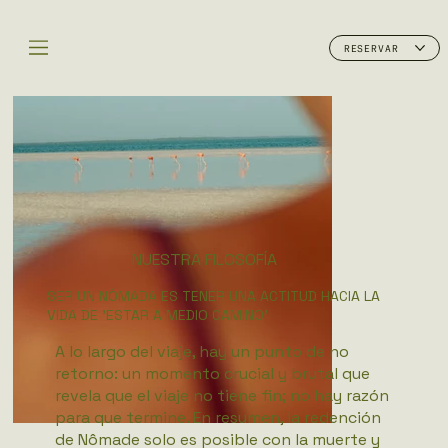
RESERVAR
NUESTRA FILOSOFÍA
SER UN NÓMADA ES TENER UNA ACTITUD HACIA LA
VIDA DE 'ESTAR A MEDIO CAMINO'
A lo largo del viaje, hay un punto de no
retorno: un momento crucial y brutal que
revela que el viaje no tiene fin; no hay razón
para que termine. En resumen, la redención
de Nômade solo es posible con la muerte y