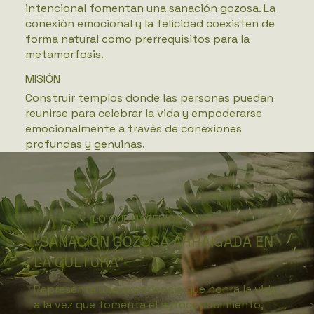
intencional fomentan una sanación gozosa. La
conexión emocional y la felicidad coexisten de
forma natural como prerrequisitos para la
metamorfosis.
MISIÓN
Construir templos donde las personas puedan
reunirse para celebrar la vida y empoderarse
emocionalmente a través de conexiones
profundas y genuinas.
LO QUE HACEMOS
“SANACIÓN GOZOSA ARRAIGADA EN
LA CULTURA”
Representa una experiencia que honra la vida
a la vez que fomenta el autoconocimiento,