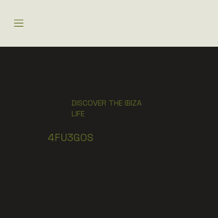
DISCOVER THE IBIZA
LIFE
4FU3GOS