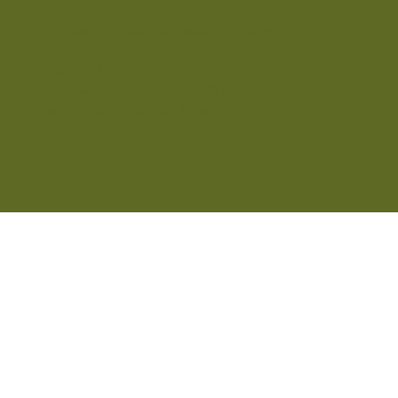
RECEPCIÓN
frontdesk-ibiza@nomadetemple.com
UBICACIÓN
Carrer Camí de sa Torre, 07810 Sant
Joan de
Labritja, Illes Balears