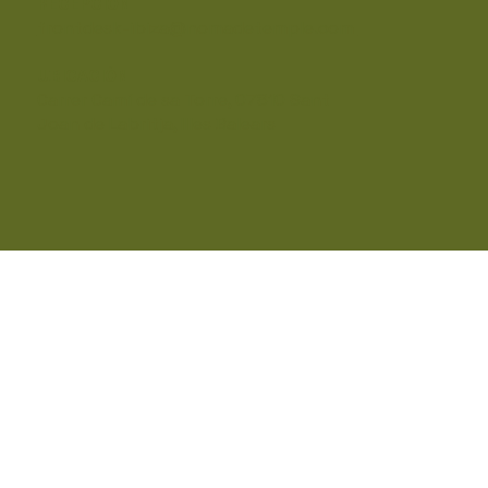
RECEPCIÓN
frontdesk-ibiza@nomadetemple.com
UBICACIÓN
Carrer Camí de sa Torre, 07810 Sant
Joan de Labritja, Illes Balears