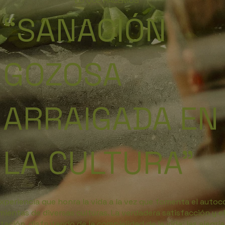
LO QUE HACEMOS
“SANACIÓN
GOZOSA
ARRAIGADA EN
LA CULTURA”
xperiencia que honra la vida a la vez que fomenta el auto
ientas de diversas culturas. La verdadera satisfacción y e
ación, disfrutando de la complejidad de la vida: las alegría