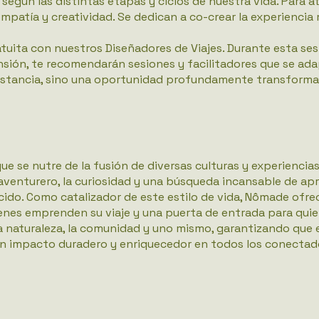
según las distintas etapas y ciclos de nuestra vida. Para a
mpatía y creatividad. Se dedican a co-crear la experiencia
tuita con nuestros Diseñadores de Viajes. Durante esta ses
sión, te recomendarán sesiones y facilitadores que se ad
estancia, sino una oportunidad profundamente transforma
e se nutre de la fusión de diversas culturas y experiencias,
 aventurero, la curiosidad y una búsqueda incansable de apr
ido. Como catalizador de este estilo de vida, Nômade ofre
nes emprenden su viaje y una puerta de entrada para quien
 naturaleza, la comunidad y uno mismo, garantizando que e
 un impacto duradero y enriquecedor en todos los conectad