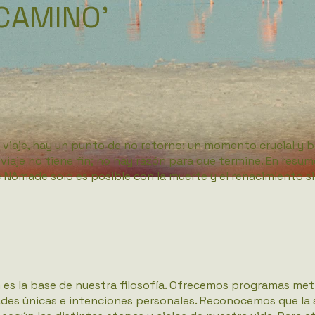
CAMINO'
el viaje, hay un punto de no retorno: un momento crucial y b
 viaje no tiene fin; no hay razón para que termine. En resum
 Nômade solo es posible con la muerte y el renacimiento s
n es la base de nuestra filosofía. Ofrecemos programas m
ades únicas e intenciones personales. Reconocemos que la 