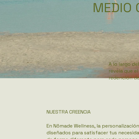
MEDIO 
A lo largo d
revela que el
redención de
NUESTRA CREENCIA
En Nômade Wellness, la personalizació
diseñados para satisfacer tus necesid