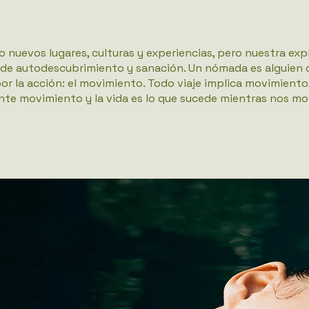
o nuevos lugares, culturas y experiencias, pero nuestra ex
ón de autodescubrimiento y sanación. Un nómada es alguien
, por la acción: el movimiento. Todo viaje implica movimiento
nte movimiento y la vida es lo que sucede mientras nos mo