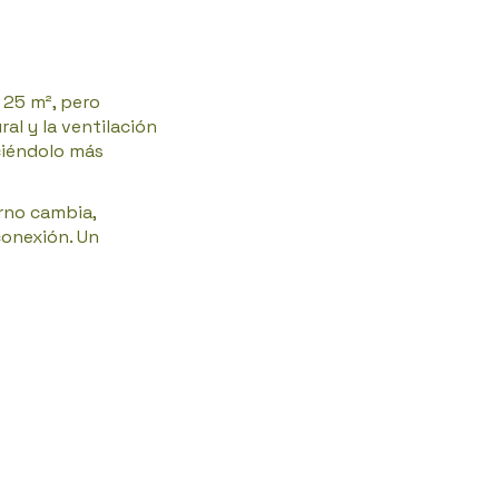
 25 m², pero
ral y la ventilación
ciéndolo más
orno cambia,
onexión. Un