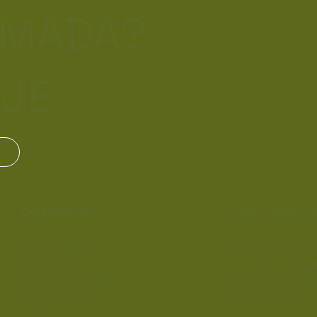
ÓMADA?
AJE
OTROS SERVICI
EXPERIENCIAS
Spa & Bienestar
Tarjeta De Regal
Gastronomia
Términos Y Cond
Ofertas Especiales
Política De Priva
Nuestro Viaje
Política De Cook
Prensa