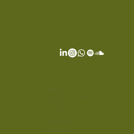
OS
RESERVAS
reservations.ibiza@nomadetem
ple.com
o
+34 910 36 68 37
iciones
cidad
RECEPCIÓN
ies
frontdesk-