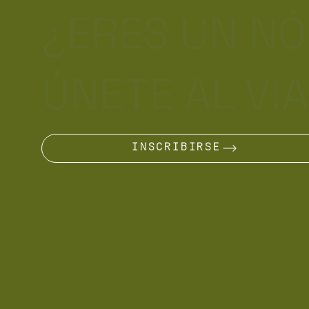
¿ERES UN N
ÚNETE AL VI
INSCRIBIRSE