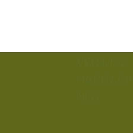
VER MÁS
HABITACI
NES