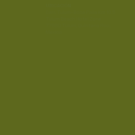
UBICACIÓN
Carr. Tulum–Boca Paila Km 10.5
Tulum Beach Hotel Zone
77880 Tulum, Quintana Roo,
Mexico