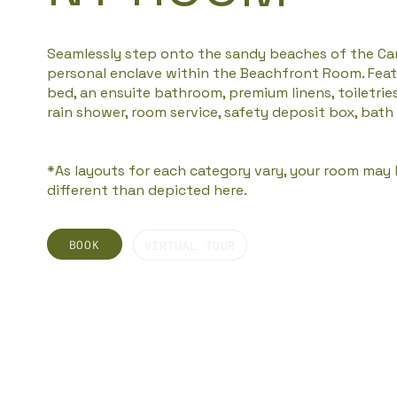
Seamlessly step onto the sandy beaches of the Ca
personal enclave within the Beachfront Room. Featu
bed, an ensuite bathroom, premium linens, toiletries
rain shower, room service, safety deposit box, bath 
*As layouts for each category vary, your room may b
different than depicted here.
BOOK
VIRTUAL TOUR