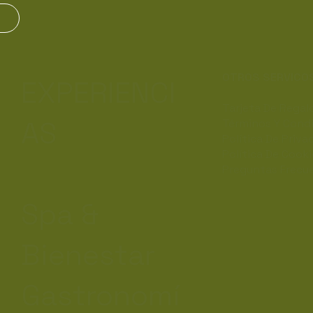
OTROS SERVICO
EXPERIENCI
Tarjeta De Regal
AS
Términos Y Cond
Política De Priva
Política De Cooki
Preguntas Frecu
Spa &
Bienestar
Gastronomí