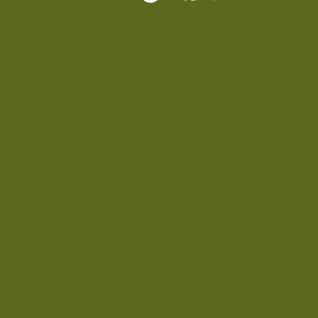
S
RESERVACIONES
reservations@nomadetulum.co
o
m
iciones
cidad
MEXICO:
es
(800) 204-9799
entes
USA AND CANADA:
1 (855) 205-4000
INTERNATIONAL:
+52 (984) 980-0678
RECEPCIÓN
recepcion@nomadetulum.com