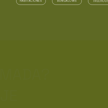
HABITACIONES
BUNGALOWS
TREEHOU
O
ÓMADA?
AJE