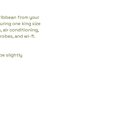
ribbean from your
ring one king size
, air conditioning,
robes, and wi-fi.
e slightly