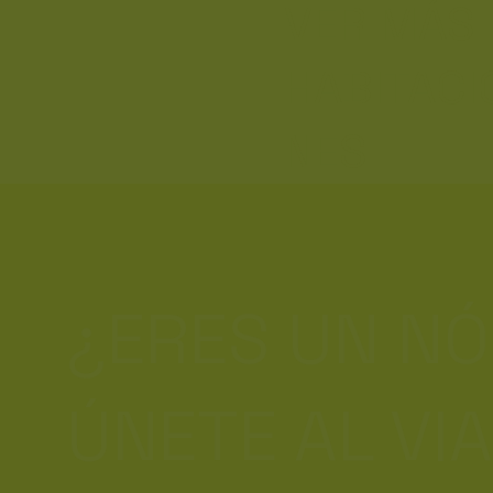
VER MÁS
HABITACI
NES
¿ERES UN N
ÚNETE AL VI