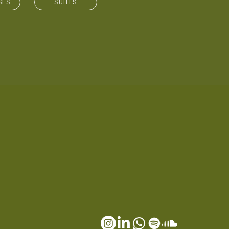
SES
SUITES