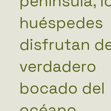
península, l
huéspedes
disfrutan d
verdadero
bocado del
océano,