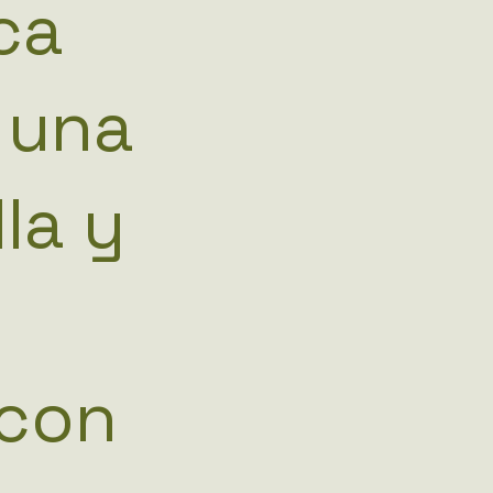
ca
 una
la y
 con