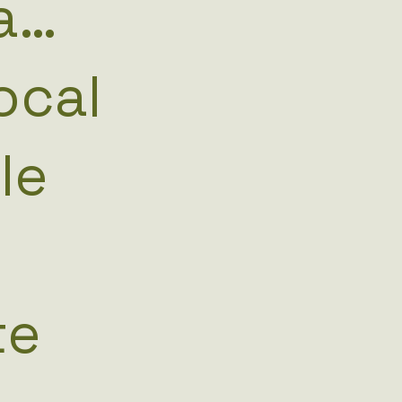
za…
ocal
le
te