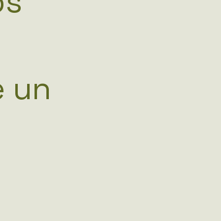
os
e un