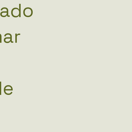
cado
mar
de