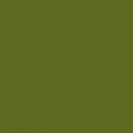
EXPERIENCIAS
Spa & Bienestar
Gastronomía
Ofertas Especiales
Nuestro Viaje
Prensa
Contacto
Ubicación
Talento
RESERVACIONES
reservations@nomadetulum.com
MEXICO:
(800) 204-9799
USA AND CANADA:
1 (855) 205-4000