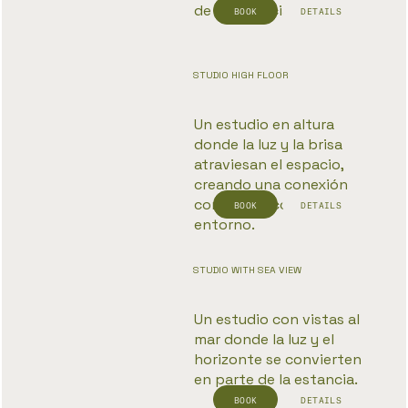
de la estancia.
BOOK
DETAILS
STUDIO HIGH FLOOR
Un estudio en altura
donde la luz y la brisa
atraviesan el espacio,
creando una conexión
constante con el
BOOK
DETAILS
entorno.
STUDIO WITH SEA VIEW​
Un estudio con vistas al
mar donde la luz y el
horizonte se convierten
en parte de la estancia.
BOOK
DETAILS