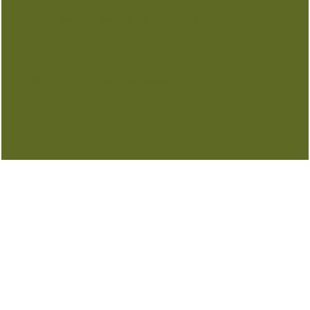
RECEPCIÓN
frontdesk-ibiza@nomadetemple.com
UBICACIÓN
Carrer Camí de sa Torre, 07810 Sant
Joan de Labritja, Illes Balears